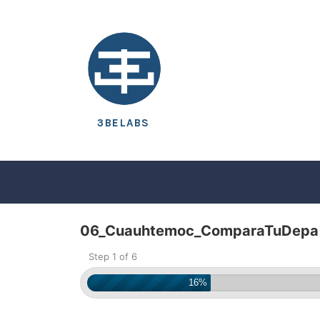
3BELABS
06_Cuauhtemoc_ComparaTuDepa
Step 1 of 6
16%